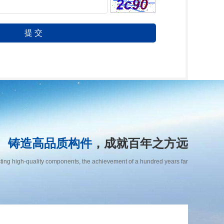
铸造高品质构件
，成就百年之方远
ting high-quality components, the achievement of a hundred years far