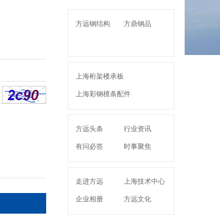
方远钢结构
方鼎钢品
上海桁架楼承板
上海彩钢檩条配件
上海桥梁钢结构
方远头条
行业资讯
上海箱型柱
有问必答
时事聚焦
走进方远
上海技术中心
企业相册
方远文化