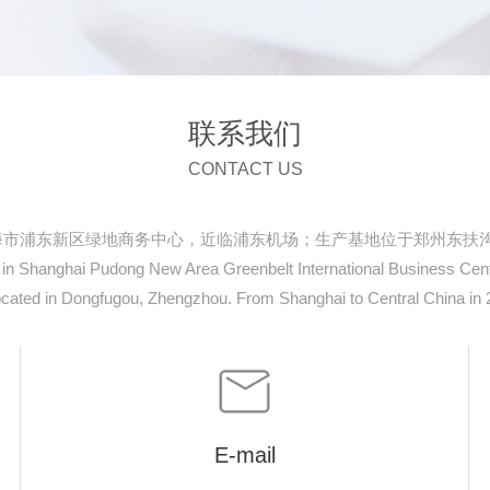
联系我们
CONTACT US
浦东新区绿地商务中心，近临浦东机场；生产基地位于郑州东扶沟。201
 in Shanghai Pudong New Area Greenbelt International Business Cente
located in Dongfugou, Zhengzhou. From Shanghai to Central China i
E-mail