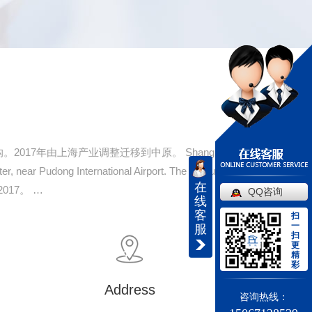
7年由上海产业调整迁移到中原。 Shanghai
r, near Pudong International Airport. The production
在
n 2017。 …
QQ咨询
线
客
扫
一
服
扫
更
精
彩
Address
咨询热线：